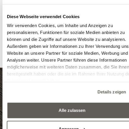
dann gemacht? Der Vorteil unserer sowohl Roboter- a
auch Manufakturfertigung liegt darin, dass wir auch
individuelle Wünsche erfüllen können. So können unse
Diese Webseite verwendet Cookies
unterschiedlichen Oberflächenstrukturen – wie z.B. de
Wir verwenden Cookies, um Inhalte und Anzeigen zu
wellenförmige Balaton – und unsere Farben nach
personalisieren, Funktionen für soziale Medien anbieten zu
individuellen Bedürfnissen kombiniert werden.
können und die Zugriffe auf unsere Website zu analysieren.
Im Rahmen des Projekts wurde auch eine
einzigartige
Außerdem geben wir Informationen zu Ihrer Verwendung uns
Treppe
mit der gleichen Oberfläche hergestellt.
Website an unsere Partner für soziale Medien, Werbung und
Analysen weiter. Unsere Partner führen diese Informationen
möglicherweise mit weiteren Daten zusammen, die Sie ihne
bereitgestellt haben oder die sie im Rahmen Ihrer Nutzung d
Dienste gesammelt haben.
8999 Zalalövő, Egerági út (Ipari park)
Details zeigen
Tel.: (+36) 92 571 028
Alle zulassen
E-mail: info@edelholz.hu