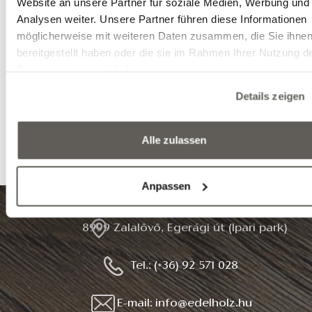
Website an unsere Partner für soziale Medien, Werbung und
Ich werde mir alle häufig gestellten Fragen anse
Analysen weiter. Unsere Partner führen diese Informationen
möglicherweise mit weiteren Daten zusammen, die Sie ihne
bereitgestellt haben oder die sie im Rahmen Ihrer Nutzung d
Häufig gestellte Fragen zum
Dienste gesammelt haben.
EDELHOLZ Terrassenbelag aus
Details zeigen
Thermoesche
Alle zulassen
Ich werde mir alle häufig gestellten Fragen anse
Anpassen
8999 Zalalövő, Egerági út (Ipari park)
Tel.: (+36) 92 571 028
E-mail: info@edelholz.hu