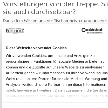
Vorstellungen von der Treppe. S
sie auch durchsetzbar?
Dank dem Wissen unserer Tischlermeister und unserer
Herstellungstechnologie können wir fast alle individue
Treppenkonzepte verwirklichen. Wir ermutigen unsere
Designer- und Architekten-Partner diese Möglichkeit 
nutzen. Bei Fragen über Treppen stehen unsere Kolle
Diese Webseite verwendet Cookies
gerne zu Ihrer Verfügung.
Wir verwenden Cookies, um Inhalte und Anzeigen zu
Ist es möglich Trittstufen in
personalisieren, Funktionen für soziale Medien anbieten zu
können und die Zugriffe auf unsere Website zu analysieren.
Stahlkonstruktion einzubauen?
Außerdem geben wir Informationen zu Ihrer Verwendung uns
Ja, Trittstufen aus Holz können in Stahlkonstruktion
Website an unsere Partner für soziale Medien, Werbung und
eingebaut werden. Außerdem bieten wir auch
Analysen weiter. Unsere Partner führen diese Informationen
freischwebende, gewendelte und Wendeltreppe. Es is
möglicherweise mit weiteren Daten zusammen, die Sie ihne
auch möglich die Treppenoberfläche nach der Verleg
bereitgestellt haben oder die sie im Rahmen Ihrer Nutzung d
der Dielen auszuführen.
Dienste gesammelt haben.