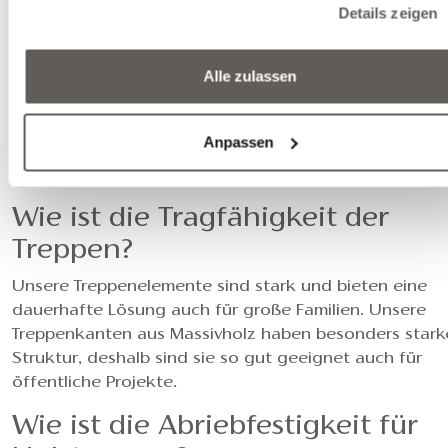
In welchen Dimensionen sind di
Details zeigen
EDELHOLZ-Treppen verfügbar?
Alle zulassen
Dank unserer einzigartigen Herstellungstechnologie 
unserem Verarbeitungsbetrieb können wir ganz kleine
auch besondere, großformatige Treppen machen. Bei
Anpassen
besonderen Dimensionen wenden Sie sich bitte an
un
Kollegen
.
Wie ist die Tragfähigkeit der
Treppen?
Unsere Treppenelemente sind stark und bieten eine
dauerhafte Lösung auch für große Familien. Unsere
Treppenkanten aus Massivholz haben besonders stark
Struktur, deshalb sind sie so gut geeignet auch für
öffentliche Projekte.
Wie ist die Abriebfestigkeit für