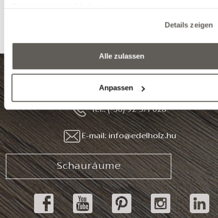
Dienste gesammelt haben.
FSC-Zertifikat
EPD-Zertifikat
Details zeigen
Alle zulassen
8999 Zalalövő, Egerági út (Ipari park)
Anpassen
Tel.: (+36) 92 571 028
E-mail: info@edelholz.hu
Schauräume