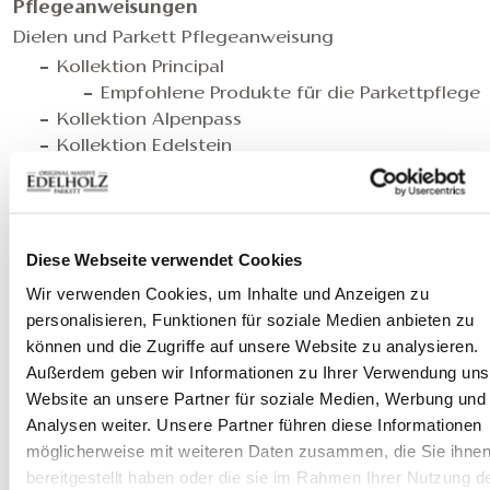
Pflegeanweisungen
Dielen und Parkett Pflegeanweisung
Kollektion Principal
Empfohlene Produkte für die Parkettpflege
Kollektion Alpenpass
Kollektion Edelstein
Wandverkleidung Pflegeanweisung
Terrassenbelag Pflegeanweisung
Massivholzmöbel Pflegeanweisung
Diese Webseite verwendet Cookies
Wir verwenden Cookies, um Inhalte und Anzeigen zu
Verlegeanweisungen
personalisieren, Funktionen für soziale Medien anbieten zu
Dielen und Parkett Verlegeanweisung
können und die Zugriffe auf unsere Website zu analysieren.
Wandverkleidung Verlegeanweisung
Außerdem geben wir Informationen zu Ihrer Verwendung uns
Terrassenbelag Verlegeanweise
Website an unsere Partner für soziale Medien, Werbung und
Analysen weiter. Unsere Partner führen diese Informationen
möglicherweise mit weiteren Daten zusammen, die Sie ihne
Zertifikate
bereitgestellt haben oder die sie im Rahmen Ihrer Nutzung d
Leistungserklärung– Triplex Eichenboden