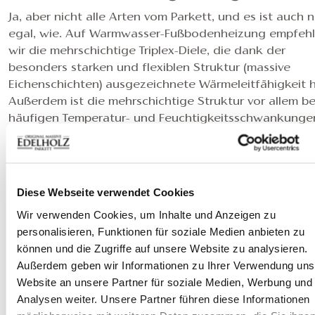
Ja, aber nicht alle Arten vom Parkett, und es ist auch n
egal, wie. Auf Warmwasser-Fußbodenheizung empfeh
wir die mehrschichtige Triplex-Diele, die dank der
besonders starken und flexiblen Struktur (massive
Eichenschichten) ausgezeichnete Wärmeleitfähigkeit h
Außerdem ist die mehrschichtige Struktur vor allem be
häufigen Temperatur- und Feuchtigkeitsschwankunge
vorteilhaft, die bei der Verwendung von Fußbodenhei
oft vorkommen. Über unsere auf Warmwasser-
Fußbodenheizung verlegten Parkette können Sie
in d
Artikel mehr lesen
und wir empfehlen auch
unsere
Diese Webseite verwendet Cookies
Verlegeanweisung
noch vor der Ausführung zu lesen.
Wir verwenden Cookies, um Inhalte und Anzeigen zu
Wo ist es nicht erlaubt Parkett z
personalisieren, Funktionen für soziale Medien anbieten zu
können und die Zugriffe auf unsere Website zu analysieren.
verlegen?
Außerdem geben wir Informationen zu Ihrer Verwendung uns
Website an unsere Partner für soziale Medien, Werbung und
Parkett kann nicht auf solche Fußbodenheizung verle
Analysen weiter. Unsere Partner führen diese Informationen
werden, die auch Kühlungsfunktion hat! Außerdem