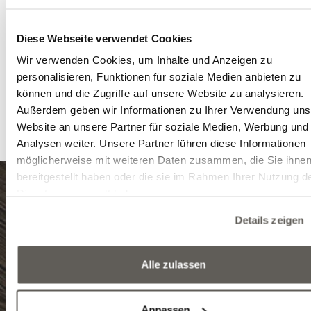
wenn Sie sich für eine Natural Wave Diele in rusti
Auswahl entscheiden. Eine weitere Besonderhei
Diese Webseite verwendet Cookies
Projekts ist die Treppe mit moderner Geometrie, die
Wir verwenden Cookies, um Inhalte und Anzeigen zu
perfekt in das Design des Holzbodens einfügt und au
personalisieren, Funktionen für soziale Medien anbieten zu
rustikaler Auswahl gestaltet ist.
können und die Zugriffe auf unsere Website zu analysieren.
Sie können mehr über unsere modernen und klassisch
Außerdem geben wir Informationen zu Ihrer Verwendung uns
Treppen lesen, wenn Sie
hier klicken
.
Website an unsere Partner für soziale Medien, Werbung und
Analysen weiter. Unsere Partner führen diese Informationen
möglicherweise mit weiteren Daten zusammen, die Sie ihne
bereitgestellt haben oder die sie im Rahmen Ihrer Nutzung d
Dienste gesammelt haben.
8999 Zalalövő, Egerági út (Ipari park)
Details zeigen
Tel.: (+36) 92 571 028
Alle zulassen
E-mail: info@edelholz.hu
Anpassen