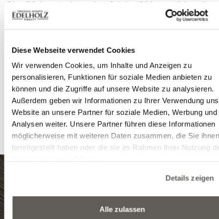
Oberflächenstruktur der Origin 1800 verstärkt, die 
eine tiefe, braunölige Oberflächenbehandlung er
wird. Ein weiteres Element des Hauses, das für uns 
Besonderes ist, ist neben dem Holzboden die schwe
Diese Webseite verwendet Cookies
Treppe, die ebenfalls mit einer Origin 1
Oberflächenstruktur versehen ist. Dank di
Wir verwenden Cookies, um Inhalte und Anzeigen zu
einheitlichen Design funktioniert die Treppe so, als o
personalisieren, Funktionen für soziale Medien anbieten zu
Dielen im Raum schweben würden.
können und die Zugriffe auf unsere Website zu analysieren.
Außerdem geben wir Informationen zu Ihrer Verwendung uns
Lesen Sie mehr über unsere speziellen schweb
Website an unsere Partner für soziale Medien, Werbung und
Treppen
oder kontaktieren Sie
unsere Kollegen
mit 
Analysen weiter. Unsere Partner führen diese Informationen
individuellen Bedürfnissen.
möglicherweise mit weiteren Daten zusammen, die Sie ihne
bereitgestellt haben oder die sie im Rahmen Ihrer Nutzung d
Dienste gesammelt haben.
Details zeigen
8999 Zalalövő, Egerági út (Ipari park)
Alle zulassen
Tel.: (+36) 92 571 028