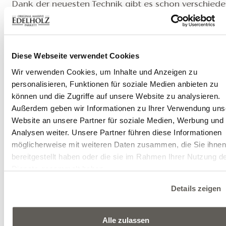
Dank der neuesten Technik gibt es schon verschied
Verlegearten der Holzböden (in diesem Fall des
Fischgrät-Parkettes), außer der traditionellen
Verschraubung auf Unterkonstruktion können wir a
vollflächige Verklebung auf den Estrich oder
Diese Webseite verwendet Cookies
schwimmende Verlegung auf Elastilon Strong wählen
Wir verwenden Cookies, um Inhalte und Anzeigen zu
Die ideale Lösung wird aber von den im Raum
personalisieren, Funktionen für soziale Medien anbieten zu
herrschenden Bedingungen bestimmt, deshalb
können und die Zugriffe auf unsere Website zu analysieren.
empfehlen wir vor der Verlegung eine Konsultation m
Außerdem geben wir Informationen zu Ihrer Verwendung uns
Experten.
Website an unsere Partner für soziale Medien, Werbung und
Bitte folgen Sie immer den Anweisungen in der
Analysen weiter. Unsere Partner führen diese Informationen
Verlegeanweisung. Wenn Sie Fragen haben oder Hilf
möglicherweise mit weiteren Daten zusammen, die Sie ihne
benötigen, wenden Sie sich bitte an uns oder Ihren
bereitgestellt haben oder die sie im Rahmen Ihrer Nutzung d
Händler.
Dienste gesammelt haben.
Details zeigen
Verlegeanweisung >
Alle zulassen