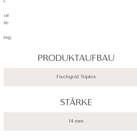
en.
er
ktur
eale
r
zung.
PRODUKTAUFBAU
Fischgrät Triplex
STÄRKE
14 mm