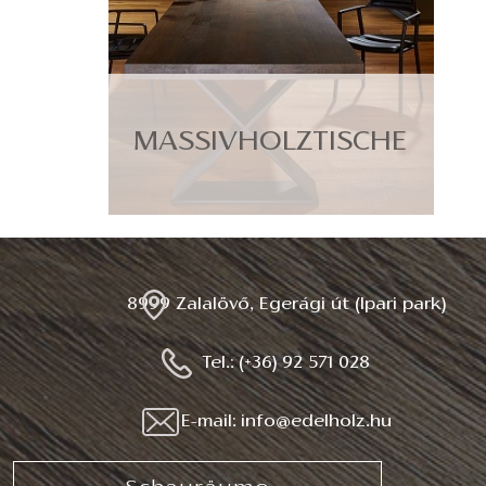
MASSIVHOLZTISCHE
8999 Zalalövő, Egerági út (Ipari park)
Tel.: (+36) 92 571 028
E-mail: info@edelholz.hu