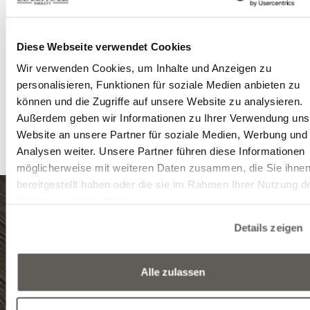
Sägespuren ergänzt. Außerdem wurden die Diele
besonderem, grauem Öl und Premium-Hartw
Diese Webseite verwendet Cookies
behandelt, und als Ergebnis entstand diese einziga
Farbwelt. Das unnachahmliche Zusammenbild sprich
Wir verwenden Cookies, um Inhalte und Anzeigen zu
sich selbst.
personalisieren, Funktionen für soziale Medien anbieten zu
Wenn Sie individuelle Vorstellungen und eine beso
können und die Zugriffe auf unsere Website zu analysieren.
Anfrage haben, wenden Sie sich bitte an uns
Außerdem geben wir Informationen zu Ihrer Verwendung uns
Fachkollegen
, die Ihnen gerne zur Verfügung stehen.
Website an unsere Partner für soziale Medien, Werbung und
Analysen weiter. Unsere Partner führen diese Informationen
möglicherweise mit weiteren Daten zusammen, die Sie ihne
bereitgestellt haben oder die sie im Rahmen Ihrer Nutzung d
Dienste gesammelt haben.
8999 Zalalövő, Egerági út (Ipari park)
Details zeigen
Tel.: (+36) 92 571 028
Alle zulassen
E-mail: info@edelholz.hu