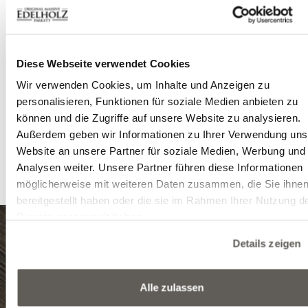
wir in jedem Detail spüren.
Natürlich war den Eigentümern auch die Praktikabilitä
wichtig, weshalb sie sich für unsere 3-Schichtdielen
TRIPLEX entschieden haben. Diese Landhausdielen sin
Diese Webseite verwendet Cookies
besonders flexibel, und dank der starken Produktstru
Wir verwenden Cookies, um Inhalte und Anzeigen zu
können auch auf Warmwasser-Fußbodenheizung verle
personalisieren, Funktionen für soziale Medien anbieten zu
werden.
können und die Zugriffe auf unsere Website zu analysieren.
Außerdem geben wir Informationen zu Ihrer Verwendung uns
Lesen Sie mehr über unsere einzigartigen
Landhausdi
Website an unsere Partner für soziale Medien, Werbung und
oder fragen Sie unsere
Fachkollegen
.
Analysen weiter. Unsere Partner führen diese Informationen
möglicherweise mit weiteren Daten zusammen, die Sie ihne
bereitgestellt haben oder die sie im Rahmen Ihrer Nutzung d
Dienste gesammelt haben.
Details zeigen
8999 Zalalövő, Egerági út (Ipari park)
Tel.: (+36) 92 571 028
Alle zulassen