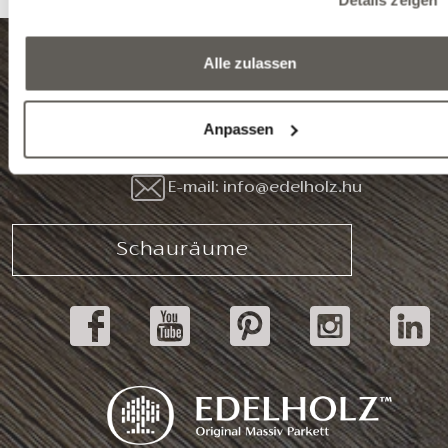
Alle zulassen
8999 Zalalövő, Egerági út (Ipari park)
Anpassen
Tel.: (+36) 92 571 028
E-mail: info@edelholz.hu
Schauräume