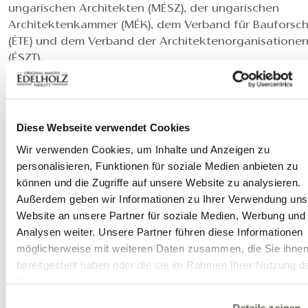
ungarischen Architekten (MÉSZ), der ungarischen
Architektenkammer (MÉK), dem Verband für Bauforsc
(ÉTE) und dem Verband der Architektenorganisatione
(ÉSZT).
Aus all diesen Gründen und natürlich wegen der Ästhe
der Villa selbst freuen wir uns besonders, dass die
Designer unsere
Landhausdiele
3D-gebürstete Classi
gewählt haben, der von einem einzigartigen
Diese Webseite verwendet Cookies
Treppensystem begleitet wurde. Dieser natürliche und
Wir verwenden Cookies, um Inhalte und Anzeigen zu
authentische Eichenboden schafft eine besondere Ein
personalisieren, Funktionen für soziale Medien anbieten zu
in den fließenden Räumen der Villa, die dank der
können und die Zugriffe auf unsere Website zu analysieren.
räumlichen Struktur und der Anordnung der Fenster w
Außerdem geben wir Informationen zu Ihrer Verwendung uns
die lebendige Natur selbst wirken.
Website an unsere Partner für soziale Medien, Werbung und
Hier können Sie über unsere klassischen und modern
Analysen weiter. Unsere Partner führen diese Informationen
Treppen
lesen, und
unsere fachkundigen Mitarbeite
möglicherweise mit weiteren Daten zusammen, die Sie ihne
stehen Ihnen bei der Verwirklichung Ihrer individuellen
bereitgestellt haben oder die sie im Rahmen Ihrer Nutzung d
Vorstellungen zur Verfügung.
Dienste gesammelt haben.
Details zeigen