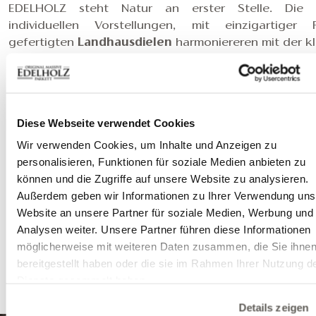
EDELHOLZ steht Natur an erster Stelle. Die 
individuellen Vorstellungen, mit einzigartiger 
gefertigten
Landhausdielen
harmoniereren mit der kl
schlichten Inneneinrichtung, den weißen Wänden un
Wandpaneelen aus Holz. Im Wohnzimmer, in der Küch
Schlafzimmer und sogar im Badezimmer, in dem eben
Eichenparkett
verlegt wurde, ist eine wirk
Diese Webseite verwendet Cookies
beruhigende, entspannende Atmosphäre entstanden
Wir verwenden Cookies, um Inhalte und Anzeigen zu
Wendeltreppe ist ebenfalls aus Holz, da bei un
personalisieren, Funktionen für soziale Medien anbieten zu
Treppensysteme es leicht ist, die Oberfläche a
können und die Zugriffe auf unsere Website zu analysieren.
Parkettboden anzupassen.
Außerdem geben wir Informationen zu Ihrer Verwendung uns
Wenn Sie möchten
Fußboden
, F
ischgrät- oder Che
Website an unsere Partner für soziale Medien, Werbung und
Parkett
oder
Treppe
nach Ihren eigenen Vorstell
Analysen weiter. Unsere Partner führen diese Informationen
wenden Sie sich bitte
an unsere Kollegen
.
möglicherweise mit weiteren Daten zusammen, die Sie ihne
Projekt:
Ralph Justus Maus Immobilien
bereitgestellt haben oder die sie im Rahmen Ihrer Nutzung d
Foto:
Axel Steinbach
Dienste gesammelt haben.
Details zeigen