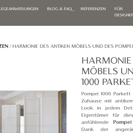
LEGEANWEISUNGEN
BLOG & FAQ
REFERENZEN
FÜR
DESIGNE
ZEN
/
HARMONIE DES ANTIKEN MÖBELS UND DES POMPEI 
HARMONIE 
MÖBELS UN
1000 PARKE
Pompei 1000 Parkett 
Zuhause
mit antik
Look in jedem Deta
Eigentümer für dies
anfühlende
Pompei
Dank der angeräuc