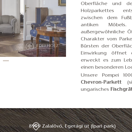
Oberfläche und de
Holzparkettes en
zwischen dem Fuß
antiken Möbels
außergewöhnliche Öl
Charakter vom Parke
Bürsten der Oberflä
Einwirkung öffnet
erweckt es zum Lebe
einen besonderen Lo
Unsere Pompei 100
Chevron-Parkett
(si
ungarisches
Fischgrä
8999 Zalalövő, Egerági út (Ipari park)