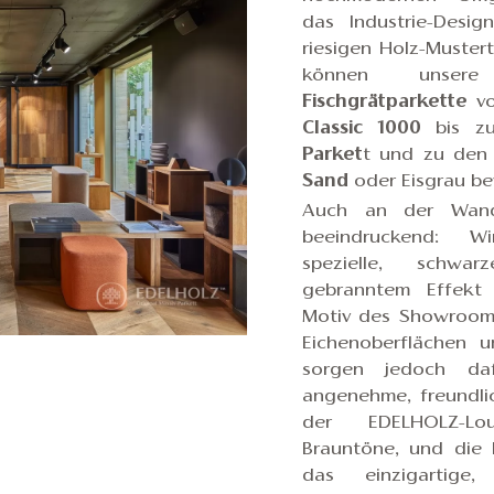
das Industrie-Desi
riesigen Holz-Muste
können uns
Fischgrätparkette
v
Classic 1000
bis zu
Parket
t und zu den
Sand
oder Eisgrau b
Auch an der Wand
beeindruckend: 
spezielle, schw
gebranntem Effekt 
Motiv des Showrooms
Eichenoberflächen 
sorgen jedoch da
angenehme, freundli
der EDELHOLZ-L
Brauntöne, und die 
das einzigartige