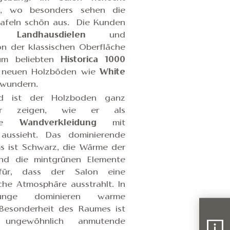
gn, wo besonders sehen die
rtafeln schön aus. Die Kunden
ere
Landhausdielen
und
on der klassischen Oberfläche
m beliebten
Historica 1000
 neuen Holzböden wie
White
ewundern.
 ist der Holzboden ganz
Wir zeigen, wie er als
arze
Wandverkleidung
mit
aussieht. Das dominierende
 ist Schwarz, die Wärme der
und die mintgrünen Elemente
für, dass der Salon eine
che Atmosphäre ausstrahlt. In
ounge dominieren warme
Besonderheit des Raumes ist
, ungewöhnlich anmutende