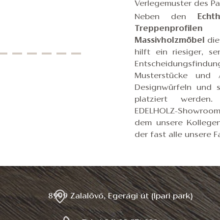
Verlegemuster des Pa
Neben den
Echth
Treppenprofilen
sc
Massivholzmöbel
die
hilft ein riesiger, s
Entscheidungsfind
Musterstücke und A
Designwürfeln und s
platziert werden
EDELHOLZ-Showrooms 
dem unsere Kollege
der fast alle unsere 
8999 Zalalövő, Egerági út (Ipari park)