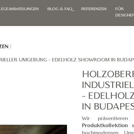
LEGEANWEISUNGEN
BLOG & FAQ
REFERENZEN
FÜR
DESIGNE
ZEN
/
TRIELLER UMGEBUNG – EDELHOLZ SHOWROOM IN BUDAP
HOLZOBERF
INDUSTRIE
– EDELHO
IN BUDAPE
Wir präsentiere
Produktkollektion
in
hochmodernen Umg