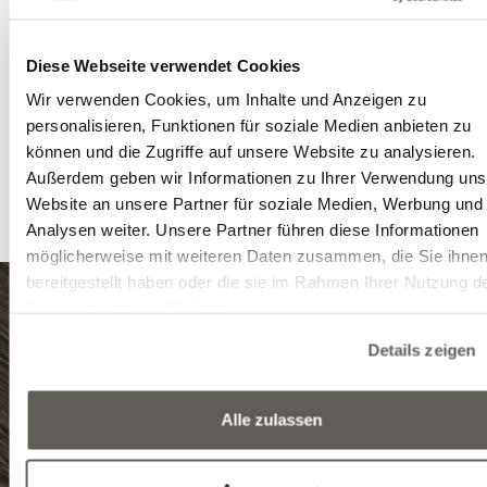
Holzoberfläche, die an einigen Stellen mit Säges
versehen ist, in einer besonders modernen Ric
ausgeglichen.
Diese Webseite verwendet Cookies
Neben dem
Natural Dried Limestone Nature Holz
Wir verwenden Cookies, um Inhalte und Anzeigen zu
umfasst das Projekt auch mehrere
Treppen
mit mod
personalisieren, Funktionen für soziale Medien anbieten zu
Geometrie, deren Oberflächenstruktur dem Holz
können und die Zugriffe auf unsere Website zu analysieren.
entspricht. Infolgedessen repräsentieren die getre
Außerdem geben wir Informationen zu Ihrer Verwendung uns
Räume eine ununterbrochene Kontinuität.
Website an unsere Partner für soziale Medien, Werbung und
Analysen weiter. Unsere Partner führen diese Informationen
möglicherweise mit weiteren Daten zusammen, die Sie ihne
bereitgestellt haben oder die sie im Rahmen Ihrer Nutzung d
Dienste gesammelt haben.
8999 Zalalövő, Egerági út (Ipari park)
Details zeigen
Tel.: (+36) 92 571 028
Alle zulassen
E-mail: info@edelholz.hu