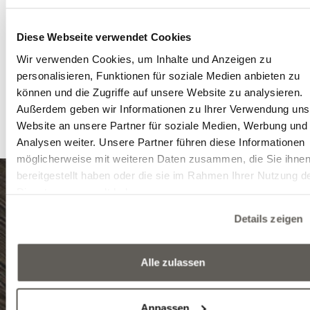
das viele Licht ergänzt, das die schönsten Schattier
des
Eichenbodens
zur Geltung bringt. Auch
Diese Webseite verwendet Cookies
Eicen
Treppe
ist mit Limestone Nature belegt.
Wir verwenden Cookies, um Inhalte und Anzeigen zu
Übereinstimmung zwischen der Treppe und
personalisieren, Funktionen für soziale Medien anbieten zu
Bodenbelag verstärkt die Kontinuität zwischen den b
können und die Zugriffe auf unsere Website zu analysieren.
Etagen und trägt zu einem harmonischen
Außerdem geben wir Informationen zu Ihrer Verwendung uns
angenehmen Interieur bei.
Website an unsere Partner für soziale Medien, Werbung und
Analysen weiter. Unsere Partner führen diese Informationen
möglicherweise mit weiteren Daten zusammen, die Sie ihne
bereitgestellt haben oder die sie im Rahmen Ihrer Nutzung d
Dienste gesammelt haben.
8999 Zalalövő, Egerági út (Ipari park)
Details zeigen
Tel.: (+36) 92 571 028
Alle zulassen
E-mail: info@edelholz.hu
Anpassen