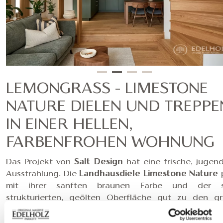
LEMONGRASS - LIMESTONE
NATURE DIELEN UND TREPPE
IN EINER HELLEN,
FARBENFROHEN WOHNUNG
Das Projekt von
Salt Design
hat eine frische, jugend
Ausstrahlung. Die
Landhausdiele Limestone Nature
mit ihrer sanften braunen Farbe und der su
strukturierten, geölten Oberfläche gut zu den g
Accessoires, Wänden und üppigen Pflanzen in 
Einrichtung. Dieser einladende Gesamteindruck wird 