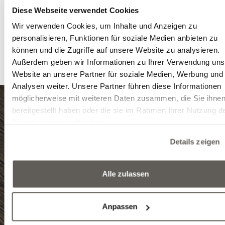
Wave-Bearbeitung perfekt harmoniert. Die Oberf
Diese Webseite verwendet Cookies
wurde Limestone Nature geölt, strukturiert, w
Wir verwenden Cookies, um Inhalte und Anzeigen zu
gehobelt und bietet ein taktiles Erlebnis. Unsere Tis
personalisieren, Funktionen für soziale Medien anbieten zu
planen jeden Quadratzentimeter von Hand, wodurch
können und die Zugriffe auf unsere Website zu analysieren.
identische Dielen nie entstehen.
Außerdem geben wir Informationen zu Ihrer Verwendung uns
Website an unsere Partner für soziale Medien, Werbung und
Analysen weiter. Unsere Partner führen diese Informationen
möglicherweise mit weiteren Daten zusammen, die Sie ihne
bereitgestellt haben oder die sie im Rahmen Ihrer Nutzung d
8999 Zalalövő, Egerági út (Ipari park)
Dienste gesammelt haben.
Details zeigen
Tel.: (+36) 92 571 028
E-mail: info@edelholz.hu
Alle zulassen
Schauräume
Anpassen