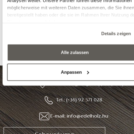
Analysen weiter. Unsere Partner führen diese Informationen
den
EDELHOLZ-Holzboden
in fast allen Rä
möglicherweise mit weiteren Daten zusammen, die Sie ihne
einzusetzen. Mit der kontinuierlichen Weiterentwic
bereitgestellt haben oder die sie im Rahmen Ihrer Nutzung d
unserer aus 100 % ungarischer Eiche geferti
Dienste gesammelt haben.
EDELHOLZ-
Dielen
,
Fischgrätparkett
Treppenelemente
sowie der konstant hohen Qua
Details zeigen
arbeiten wir daran, das in uns gesetzte Vertrau
würdigen!
Alle zulassen
Anpassen
8999 Zalalövő, Egerági út (Ipari park)
Tel.: (+36) 92 571 028
E-mail: info@edelholz.hu