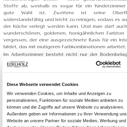
Stoffe ab, weshalb es sogar für ein Kinderzimmer
gute Wahl ist. Zweitens ist seine Oberfl
widerstandsfähig und leicht zu reinigen, sodass es au
der Küche verlegt werden kann. Und man darf auc
wunderschönen, goldenen, honigähnlichen Farbton 
vergessen, der eine ausgezeichnete Basis für ein Inte
bildet, das mit mutigeren Farbkombinationen arbeitet.
Im Arbeitszimmer besteht nicht nur der Bodenbela
Eiche. Auch die
Wandverkleidung
ist eine uns
Besonderheiten:
Kyoto
– und zwar in schwa
Ausführung
. Die
Kyoto
-Wandverkleidung wird mit 
speziellen Brennungstechnik hergestellt, wodurch
Diese Webseite verwendet Cookies
eine einzigartige Musterung bildet – ganz ohne künst
Wir verwenden Cookies, um Inhalte und Anzeigen zu
Zusatzstoffe. Das Ergebnis wirkt besonders elegant!
personalisieren, Funktionen für soziale Medien anbieten zu
Die Designer von
Salt Design Hungary
besuchten be
können und die Zugriffe auf unsere Website zu analysieren.
das EDELHOLZ-Werk in Zalalövő und überzeugten
Außerdem geben wir Informationen zu Ihrer Verwendung uns
persönlich vom streng überwachten Produktionspro
Website an unsere Partner für soziale Medien, Werbung und
Deshalb entschieden sie sich mit gutem Gewissen d