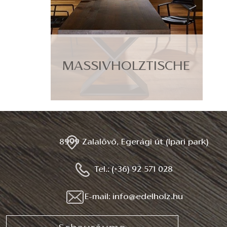
MASSIVHOLZTISCHE
8999 Zalalövő, Egerági út (Ipari park)
Tel.: (+36) 92 571 028
E-mail: info@edelholz.hu