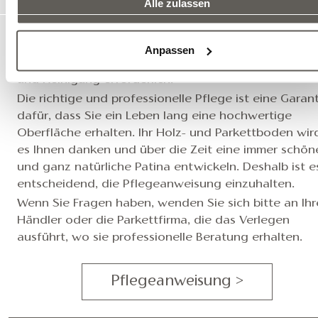
PFLEGEANWEISUNG
Alle zulassen
Damit der hochwertige Holzboden lange schön bleib
und damit Sie über viele Jahre Freude an ihm haben, i
Anpassen
regelmäßige und vor allem ordnungsgemäße Pflege
und Reinigung erforderlich.
Die richtige und professionelle Pflege ist eine Garan
dafür, dass Sie ein Leben lang eine hochwertige
Oberfläche erhalten. Ihr Holz- und Parkettboden wir
es Ihnen danken und über die Zeit eine immer schön
und ganz natürliche Patina entwickeln. Deshalb ist e
entscheidend, die Pflegeanweisung einzuhalten.
Wenn Sie Fragen haben, wenden Sie sich bitte an Ih
Händler oder die Parkettfirma, die das Verlegen
ausführt, wo sie professionelle Beratung erhalten.
Pflegeanweisung >