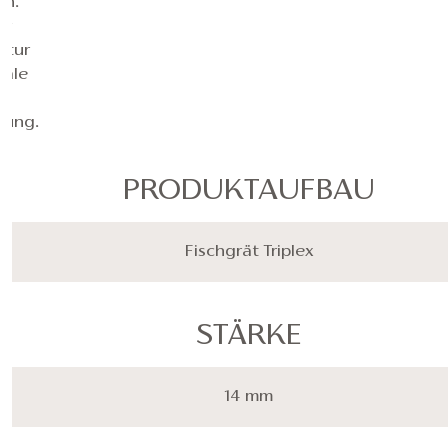
en.
er
ktur
eale
r
zung.
PRODUKTAUFBAU
Fischgrät Triplex
STÄRKE
14 mm