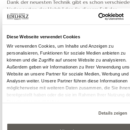
Dank der neuesten Technik gibt es schon verschied
Verlegearten der Holzböden (in diesem Fall des
Fischgrät-Parkettes), außer der traditionellen
Verschraubung auf Unterkonstruktion können wir a
vollflächige Verklebung auf den Estrich oder
Diese Webseite verwendet Cookies
schwimmende Verlegung auf Elastilon Strong wählen
Die ideale Lösung wird aber von den im Raum
Wir verwenden Cookies, um Inhalte und Anzeigen zu
herrschenden Bedingungen bestimmt, deshalb
personalisieren, Funktionen für soziale Medien anbieten zu
empfehlen wir vor der Verlegung eine Konsultation m
können und die Zugriffe auf unsere Website zu analysieren.
Experten.
Außerdem geben wir Informationen zu Ihrer Verwendung uns
Bitte folgen Sie immer den Anweisungen in der
Website an unsere Partner für soziale Medien, Werbung und
Verlegeanweisung. Wenn Sie Fragen haben oder Hilf
Analysen weiter. Unsere Partner führen diese Informationen
benötigen, wenden Sie sich bitte an uns oder Ihren
möglicherweise mit weiteren Daten zusammen, die Sie ihne
Händler.
bereitgestellt haben oder die sie im Rahmen Ihrer Nutzung d
Dienste gesammelt haben.
Verlegeanweisung >
Details zeigen