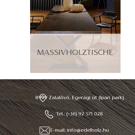
MASSIVHOLZTISCHE
8999 Zalalövő, Egerági út (Ipari park)
Tel.: (+36) 92 571 028
E-mail: info@edelholz.hu