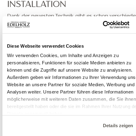
INSTALLATION
Dank der neuesten Technik gibt es schon verschied
Verlegearten der Holzböden (in diesem Fall des
Fischgrät-Parkettes), außer der traditionellen
Verschraubung auf Unterkonstruktion können wir a
vollflächige Verklebung auf den Estrich oder
Diese Webseite verwendet Cookies
schwimmende Verlegung auf Elastilon Strong wählen
Wir verwenden Cookies, um Inhalte und Anzeigen zu
Die ideale Lösung wird aber von den im Raum
personalisieren, Funktionen für soziale Medien anbieten zu
herrschenden Bedingungen bestimmt, deshalb
können und die Zugriffe auf unsere Website zu analysieren.
empfehlen wir vor der Verlegung eine Konsultation m
Außerdem geben wir Informationen zu Ihrer Verwendung uns
Experten.
Website an unsere Partner für soziale Medien, Werbung und
Bitte folgen Sie immer den Anweisungen in der
Analysen weiter. Unsere Partner führen diese Informationen
Verlegeanweisung. Wenn Sie Fragen haben oder Hilf
möglicherweise mit weiteren Daten zusammen, die Sie ihne
benötigen, wenden Sie sich bitte an uns oder Ihren
bereitgestellt haben oder die sie im Rahmen Ihrer Nutzung d
Händler.
Dienste gesammelt haben.
Details zeigen
Verlegeanweisung >