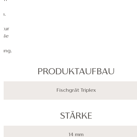
en
en.
er
ktur
eale
r
zung.
PRODUKTAUFBAU
Fischgrät Triplex
STÄRKE
14 mm