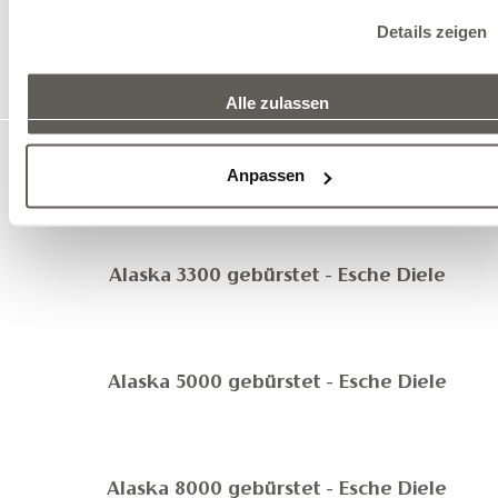
Details zeigen
edelholz_historica_origin_1000_angerauchert
Alle zulassen
edelholz_historica_origin_capital_black
Anpassen
Alaska 3300 gebürstet - Esche Diele
Alaska 5000 gebürstet - Esche Diele
Alaska 8000 gebürstet - Esche Diele