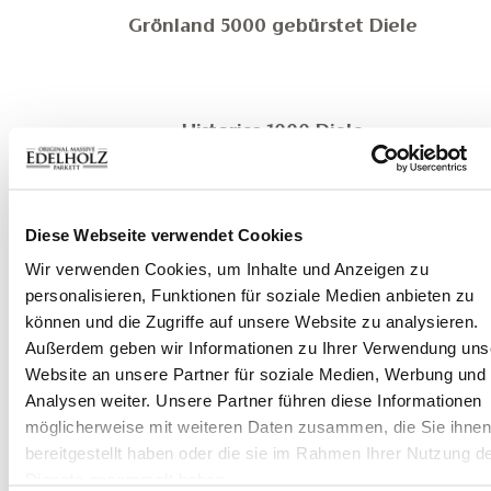
Grönland 5000 gebürstet Diele
Historica 1000 Diele
Diese Webseite verwendet Cookies
Historica 1000 angeräuchert Diele
Wir verwenden Cookies, um Inhalte und Anzeigen zu
personalisieren, Funktionen für soziale Medien anbieten zu
können und die Zugriffe auf unsere Website zu analysieren.
edelholz_historica_limestone_nature
Außerdem geben wir Informationen zu Ihrer Verwendung uns
Website an unsere Partner für soziale Medien, Werbung und
Analysen weiter. Unsere Partner führen diese Informationen
möglicherweise mit weiteren Daten zusammen, die Sie ihne
edelholz_historica_mineralgrey
bereitgestellt haben oder die sie im Rahmen Ihrer Nutzung d
Dienste gesammelt haben.