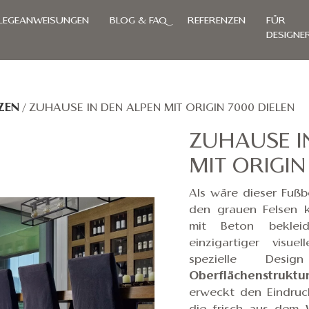
LEGEANWEISUNGEN
BLOG & FAQ
REFERENZEN
FÜR
DESIGNE
ZEN
/
ZUHAUSE IN DEN ALPEN MIT ORIGIN 7000 DIELEN
ZUHAUSE I
MIT ORIGIN
Als wäre dieser Fuß
den grauen Felsen k
mit Beton beklei
einzigartiger visu
spezielle De
Oberflächenstruktu
erweckt den Eindruc