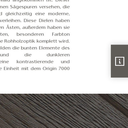
Wald angekommen ist. Dieser
inen Sägespuren versehen, die
nd gleichzeitig eine moderne,
verleihen. Diese Dielen haben
elen Ästen, außerdem haben sie
rten, besonderen Farbton
ie Rohholzoptik komplett wird.
bilden die bunten Elemente des
s und die dunkleren
eine kontrastierende und
 Einheit mit dem Origin 7000