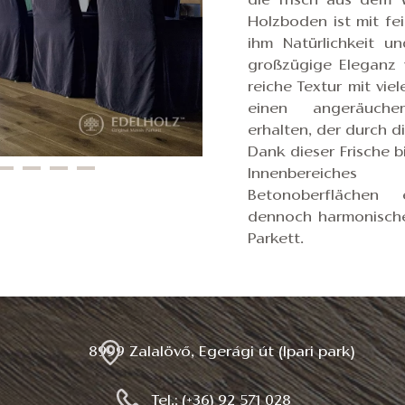
die frisch aus dem 
Holzboden ist mit fe
ihm Natürlichkeit u
großzügige Eleganz 
reiche Textur mit vi
einen angeräuche
erhalten, der durch d
Dank dieser Frische 
Innenbereiche
Betonoberflächen 
dennoch harmonische
Parkett.
8999 Zalalövő, Egerági út (Ipari park)
Tel.: (+36) 92 571 028