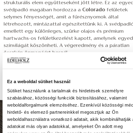
strukturális elem együtteseként jött létre. Ez az egyed
svédpadló magában hordozza a
Colorado
felületek
selymes fényességét, amit a fűrésznyomok által
létrehozott, mintázattal egészítettünk ki. A svédpadl
emellett egy különleges, szürke olajos és prémium
hartwachs-os felületkezelést kapott, amelynek egyed
színvilágát köszönheti. A végeredmény és a páratlan
összkép önmagáért beszél.
Egyedi igényekkel és különleges kérésekkel keresse
szakértő kollégáinkat
, akik készségesen állnak
Ez a weboldal sütiket használ
rendelkezésére.
Sütiket használunk a tartalmak és hirdetések személyre
szabásához, közösségi funkciók biztosításához, valamint
weboldalforgalmunk elemzéséhez. Ezenkívül közösségi méd
hirdető- és elemező partnereinkkel megosztjuk az Ön
8999 Zalalövő, Egerági út (Ipari park)
weboldalhasználatra vonatkozó adatait, akik kombinálhatják
adatokat más olyan adatokkal, amelyeket Ön adott meg