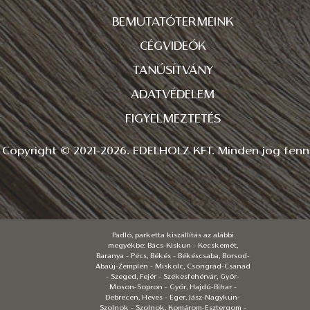
BEMUTATÓTERMEINK
CÉGVIDEÓK
TANÚSÍTVÁNY
ADATVÉDELEM
FIGYELMEZTETÉS
Copyright © 2021-2026. EDELHOLZ KFT. Minden jog fenn
Padló, parketta kiszállítás az alábbi
megyékbe: Bács-Kiskun – Kecskemét,
Baranya – Pécs, Békés – Békéscsaba, Borsod-
Abaúj-Zemplén – Miskolc, Csongrád-Csanád
– Szeged, Fejér – Székesfehérvár, Győr-
Moson-Sopron – Győr, Hajdú-Bihar –
Debrecen, Heves – Eger, Jász-Nagykun-
Szolnok – Szolnok, Komárom-Esztergom –