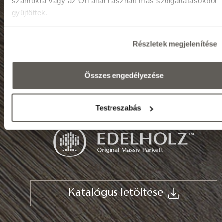
számukra vagy az Ön által használt más szolgáltatásokból
Tel.: (+36) 92 571 028
gyűjtöttek.
E-mail: info@edelholz.hu
Részletek megjelenítése
Bemutatótermek
Összes engedélyezése
Testreszabás
Katalógus letöltése