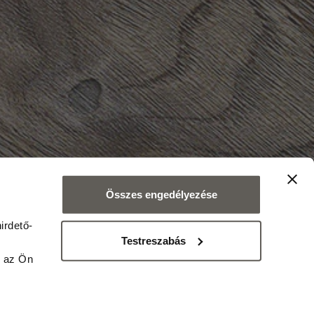
Összes engedélyezése
irdető-
Testreszabás
tva
y az Ön
aba, Borsod-Abaúj-
Bihar – Debrecen,
est – Budapest,
– Veszprém, Zala -