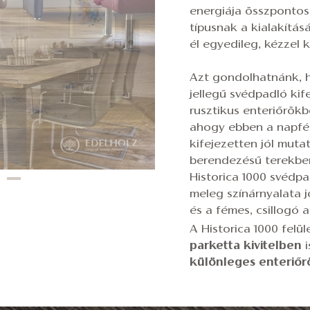
energiája összpontos
típusnak a kialakítás
él egyedileg, kézzel 
Azt gondolhatnánk, h
jellegű svédpadló kif
rusztikus enteriőrökb
ahogy ebben a napfén
kifejezetten jól muta
berendezésű terekben
Historica 1000 svédpa
meleg színárnyalata 
és a fémes, csillogó 
A Historica 1000 felü
parketta kivitelben
i
különleges enteriőr