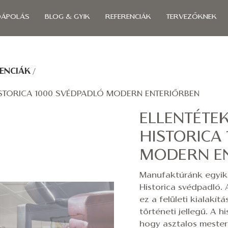
ÓÁPOLÁS
BLOG & GYIK
REFERENCIÁK
TERVEZŐKNEK
ENCIÁK
/
ISTORICA 1000 SVÉDPADLÓ MODERN ENTERIŐRBEN
ELLENTÉTE
HISTORICA
MODERN E
Manufaktúránk egyik
Historica svédpadló. 
ez a felületi kialakí
történeti jellegű. A h
hogy asztalos mester