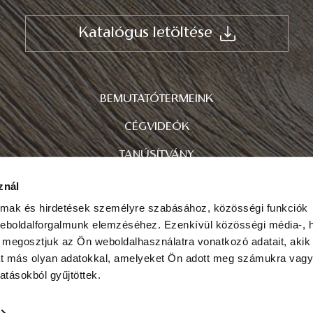
Katalógus letöltése
BEMUTATÓTERMEINK
CÉGVIDEÓK
TANÚSÍTVÁNY
ADATVÉDELEM
znál
almak és hirdetések személyre szabásához, közösségi funkciók
FIGYELMEZTETÉS
weboldalforgalmunk elemzéséhez. Ezenkívül közösségi média-, h
 megosztjuk az Ön weboldalhasználatra vonatkozó adatait, akik
pyright © 2021-2026. EDELHOLZ KFT. Minden jog fenntar
at más olyan adatokkal, amelyeket Ön adott meg számukra vag
atásokból gyűjtöttek.
iszállítás az alábbi megyékbe: Bács-Kiskun – Kecskemét, Baranya – Pécs, Békés – Békéscs
c, Csongrád-Csanád – Szeged, Fejér – Székesfehérvár, Győr-Moson-Sopron – Győr, Hajdú-
Jász-Nagykun-Szolnok – Szolnok, Komárom-Esztergom – Tatabánya, Nógrád - Salgótarján, P
, Szabolcs-Szatmár-Bereg – Nyíregyháza, Tolna – Szekszárd, Vas – Szombathely, Veszprém 