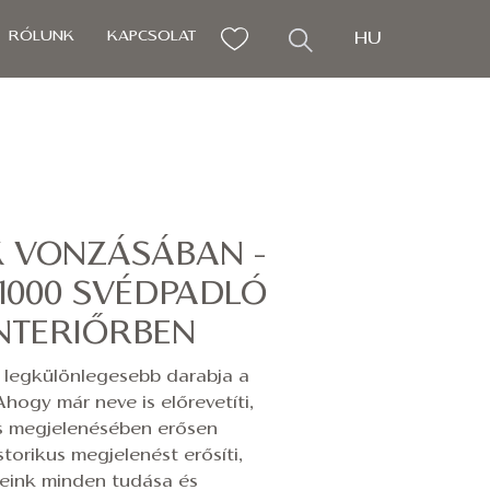
RÓLUNK
KAPCSOLAT
HU
K VONZÁSÁBAN -
 1000 SVÉDPADLÓ
NTERIŐRBEN
 legkülönlegesebb darabja a
Ahogy már neve is előrevetíti,
tás megjelenésében erősen
istorikus megjelenést erősíti,
eink minden tudása és