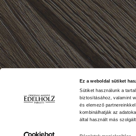
Ez a weboldal sütiket has
Sütiket használunk a tart
biztosításához, valamint 
és elemező partnereinkkel
Co
kombinálhatják az adatok
által használt más szolgált
Padló, parketta k
Zemplén – Miskol
Heves – Eger, 
Somogy – Kaposvár