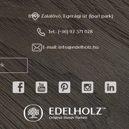
8999 Zalalövő, Egerági út (Ipari park)
Tel.: (+36) 92 571 028
E-mail: info@edelholz.hu
ek