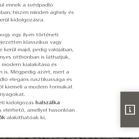
ul ennek a svédpadló
ában, hiszen minden ághely és
kerül kidolgozásra.
ogy egy ilyen történeti
ejezetten klasszikus vagy
e kerül majd, pedig valójában,
yes otthonban is láthatjuk,
t modern kialakítású és
 is. Mégpedig azért, mert a
dló elegáns rusztikussága és
jól kiemeli a modern formákat
anyagokat.
leti kidolgozás
halszálka
s elérhető, amellyel hasonlóan
ök
alakíthatóak ki.