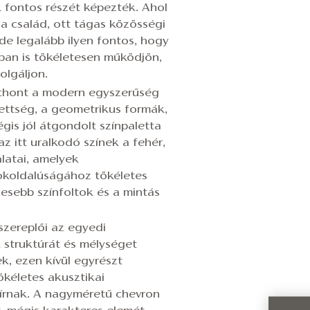
k fontos részét képezték. Ahol
a család, ott tágas közösségi
de legalább ilyen fontos, hogy
an is tökéletesen működjön,
olgáljon.
otthont a modern egyszerűség
zettség, a geometrikus formák,
égis jól átgondolt színpaletta
az itt uralkodó színek a fehér,
latai, amelyek
okoldalúságához tökéletes
jesebb színfoltok és a mintás
szereplői az egyedi
 struktúrát és mélységet
k, ezen kívül egyrészt
ökéletes akusztikai
bírnak. A nagyméretű chevron