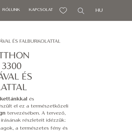
RÓLUNK
KAPCSOLAT
HU
VAL ÉS FALBURKOLATTAL
TTHON
3300
ÁVAL ÉS
ATTAL
rkettánkkal
és
szült el ez a természetközeli
ign
tervezésében. A tervező,
 írásának részleteit idézzük:
agok, a természetes fény és