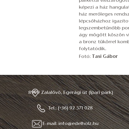
parketta visszafogot
képezi a ház hangula
ház merőleges rendsz
lépcsőházhoz igazíto
legszembetűnőbb pont
ágy mögött köszön vi
a bronz tükörrel komb
folytatódik.
Fotó:
Tasi Gábor
8999 Zalalövő, Egerági út (Ipari park)
Tel.: (+36) 92 571 028
E-mail: info@edelholz.hu