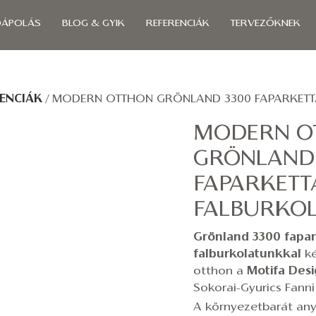
ÓÁPOLÁS
BLOG & GYIK
REFERENCIÁK
TERVEZŐKNEK
ENCIÁK
/
MODERN OTTHON GRÖNLAND 3300 FAPARKETTÁ
MODERN O
GRÖNLAND 
FAPARKETT
FALBURKOL
Grönland 3300 fapa
falburkolatunkkal
ké
otthon a
Motifa Des
Sokorai-Gyurics Fanni
A környezetbarát any