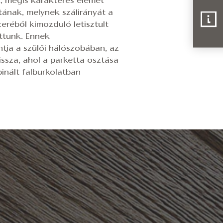
t, mégis karakteres elemét
tának, melynek szálirányát a
eréből kimozduló letisztult
ttunk. Ennek
ja a szülői hálószobában, az
ssza, ahol a parketta osztása
inált falburkolatban