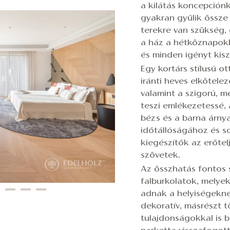
a kilátás koncepción
gyakran gyűlik össze 
terekre van szükség, 
a ház a hétköznapokb
és minden igényt kisz
Egy kortárs stílusú 
iránti heves elkötele
valamint a szigorú, m
teszi emlékezetessé, 
bézs és a barna árnya
időtállóságához és s
kiegészítők az erőtel
szövetek.
Az összhatás fontos 
falburkolatok, melyek
adnak a helyiségekne
dekoratív, másrészt t
tulajdonságokkal is 