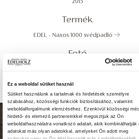
2015
Termék
EDEL - Naxos 1000 svédpadló
Fotó
Barbay Csaba
Ez a weboldal sütiket használ
Sütiket használunk a tartalmak és hirdetések személyre
szabásához, közösségi funkciók biztosításához, valamint
weboldalforgalmunk elemzéséhez. Ezenkívül közösségi méd
hirdető- és elemező partnereinkkel megosztjuk az Ön
8999 Zalalövő, Egerági út (Ipari park)
weboldalhasználatra vonatkozó adatait, akik kombinálhatják
adatokat más olyan adatokkal, amelyeket Ön adott meg
számukra vagy az Ön által használt más szolgáltatásokból
Tel.: (+36) 92 571 028