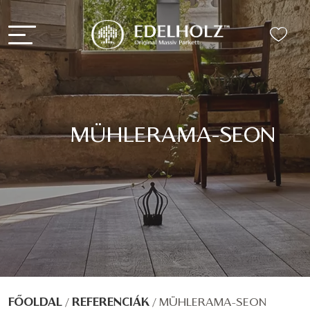
MÜHLERAMA-SEON
FŐOLDAL
/
REFERENCIÁK
/
MÜHLERAMA-SEON