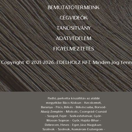
BEMUTATÓTERMEINK
CÉGVIDEÓK
TANÚSÍTVÁNY
ADATVÉDELEM
FIGYELMEZTETÉS
Copyright © 2021-2026. EDELHOLZ KFT. Minden jog fenn
Padló, parketta kiszállítás az alábbi
megyékbe: Bács-Kiskun – Kecskemét,
Baranya – Pécs, Békés – Békéscsaba, Borsod-
Abaúj-Zemplén – Miskolc, Csongrád-Csanád
– Szeged, Fejér – Székesfehérvár, Győr-
Moson-Sopron – Győr, Hajdú-Bihar –
Debrecen, Heves – Eger, Jász-Nagykun-
Szolnok – Szolnok, Komárom-Esztergom –