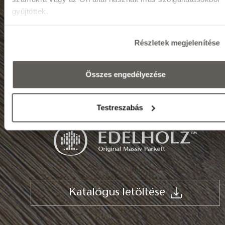
gyűjtöttek.
E-mail: info@edelholz.hu
Részletek megjelenítése
Bemutatótermek
Összes engedélyezése
Testreszabás
Katalógus letöltése