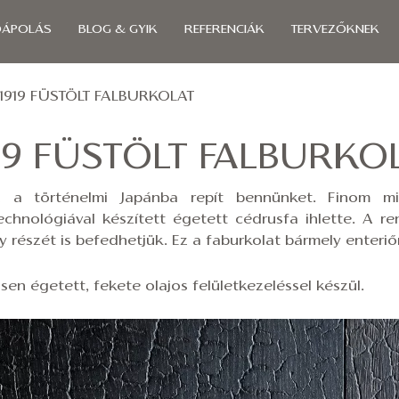
ÓÁPOLÁS
BLOG & GYIK
REFERENCIÁK
TERVEZŐKNEK
1919 FÜSTÖLT FALBURKOLAT
19 FÜSTÖLT FALBURKO
 a történelmi Japánba repít bennünket. Finom min
echnológiával készített égetett cédrusfa ihlette. A ren
 részét is befedhetjük. Ez a faburkolat bármely enteriőr
sen égetett, fekete olajos felületkezeléssel készül.