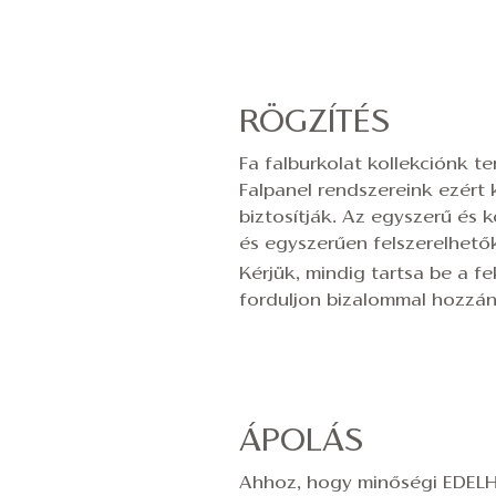
RÖGZÍTÉS
Fa falburkolat kollekciónk t
Falpanel rendszereink ezért 
biztosítják. Az egyszerű és
és egyszerűen felszerelhetők
Kérjük, mindig tartsa be a f
forduljon bizalommal hozzá
ÁPOLÁS
Ahhoz, hogy minőségi EDELHO