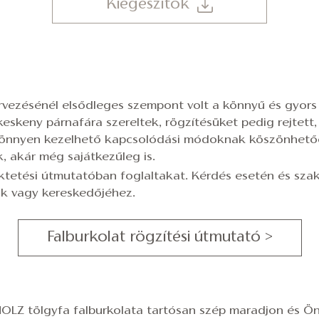
Kiegészítők
ervezésénél elsődleges szempont volt a könnyű és gyors 
keskeny párnafára szereltek, rögzítésüket pedig rejtet
 könnyen kezelhető kapcsolódási módoknak köszönhetőe
, akár még sajátkezűleg is.
ektetési útmutatóban foglaltakat. Kérdés esetén és sza
nk vagy kereskedőjéhez.
Falburkolat rögzítési útmutató >
LZ tölgyfa falburkolata tartósan szép maradjon és Ön