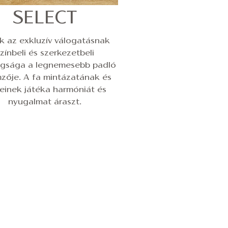
SELECT
k az exkluzív válogatásnak
zínbeli és szerkezetbeli
gsága a legnemesebb padló
mzője. A fa mintázatának és
neinek játéka harmóniát és
nyugalmat áraszt.