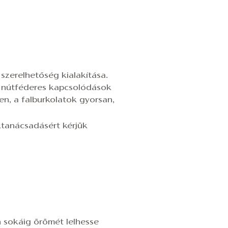
szerelhetőség kialakítása.
t, nútféderes kapcsolódások
n, a falburkolatok gyorsan,
ktanácsadásért kérjük
 sokáig örömét lelhesse