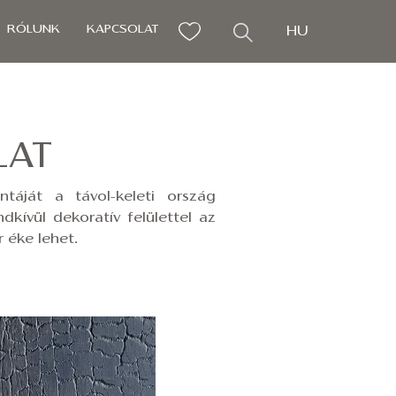
RÓLUNK
KAPCSOLAT
HU
LAT
táját a távol-keleti ország
dkívül dekoratív felülettel az
 éke lehet.