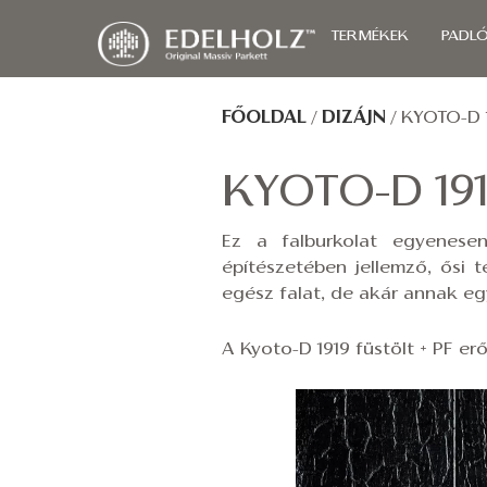
TERMÉKEK
PADL
FŐOLDAL
/
DIZÁJN
/
KYOTO-D 
KYOTO-D 19
Ez a falburkolat egyenesen
építészetében jellemző, ősi t
egész falat, de akár annak egy
A Kyoto-D 1919 füstölt + PF erő