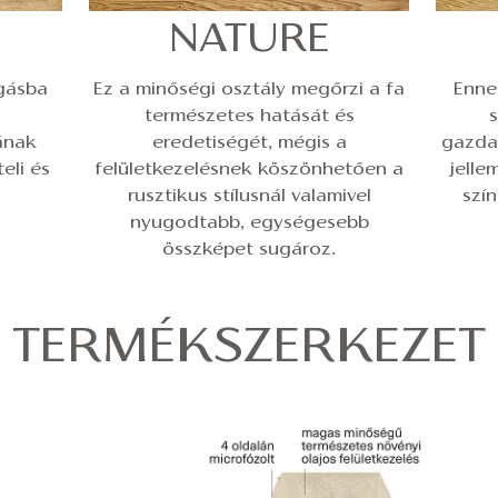
NATURE
gásba
Ez a minőségi osztály megőrzi a fa
Enne
természetes hatását és
s
ának
eredetiségét, mégis a
gazda
eli és
felületkezelésnek köszönhetően a
jelle
.
rusztikus stílusnál valamivel
szí
nyugodtabb, egységesebb
összképet sugároz.
TERMÉKSZERKEZET